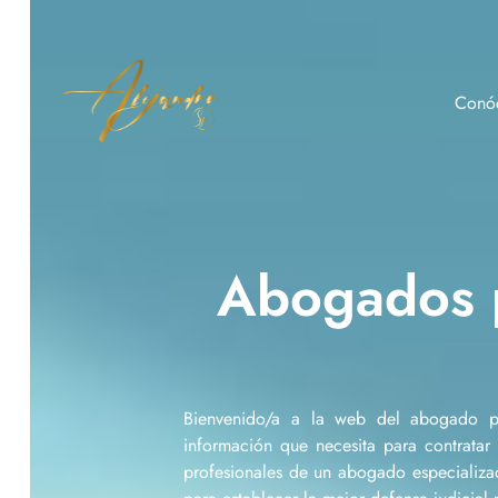
Conó
eme
lidades
ar
Abogados p
Bienvenido/a a la web del abogado pe
información que necesita para contratar
profesionales de un abogado especializa