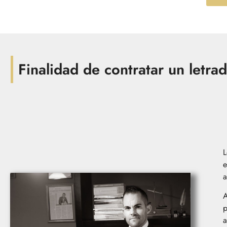
Finalidad de contratar un letra
L
e
a
A
p
a