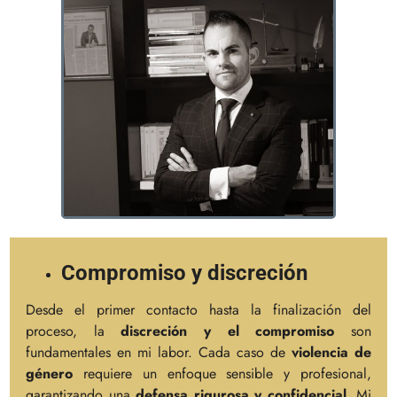
Compromiso y discreción
Desde el primer contacto hasta la finalización del
proceso, la
discreción y el compromiso
son
fundamentales en mi labor. Cada caso de
violencia de
género
requiere un enfoque sensible y profesional,
garantizando una
defensa rigurosa y confidencial
. Mi