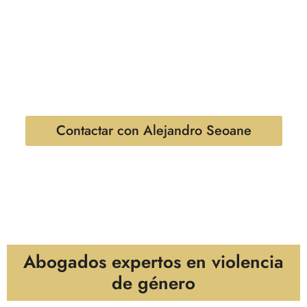
Sabemos que enfrentar una situación de este tipo puede
ser abrumador y emocionalmente agotador. Por eso,
desde el despacho de Alejandro Seoane Pedreira nos
comprometemos a proporcionar un asesoramiento
cercano, profesional y eficaz, que garantice la
protección de sus derechos y seguridad.
Contactar con Alejandro Seoane
Abogados expertos en violencia
de género