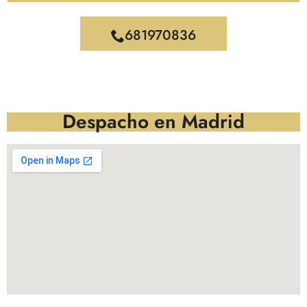
681970836
Despacho en Madrid