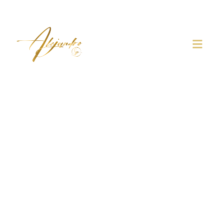
Abogados violencia de género:
expertos en defensa legal y
protección personal
Bienvenido/a a la web del abogado
Alejandro Seoane
Pedreira,
letrado penalista especializado en casos de
violencia de género, cuyo principal objetivo es ofrecer
defensa legal y protección personal a nuestros clientes.