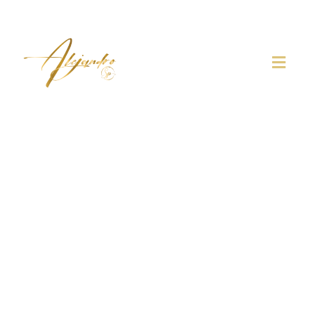
Abogados penalistas en
Sevilla
Bienvenido/a a la web del abogado penalista Alejandro
Seoane Pedreira en la que podrá encontrar toda la
información que necesita para contratar un despacho de
abogados penalistas en Sevilla. Si necesita los servicios
profesionales de un abogado especializado en derecho
penal, a través de esta página podrá consultar su caso
penal para establecer la mejor defensa judicial posible
desde un primer momento.