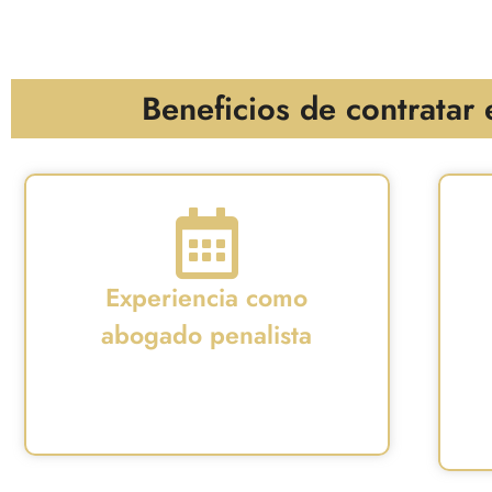
Beneficios de contratar
Experiencia como
abogado penalista
p
Más de 12 años dedicados al derecho
ga
penal y a los delitos de acoso sexual.