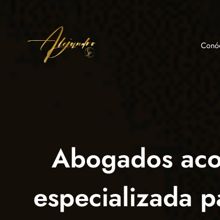
Conó
eme
lidades
ar
Abogados acos
especializada p