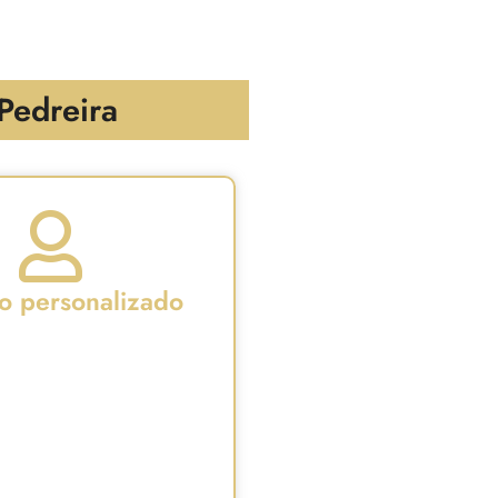
Pedreira
io personalizado
adical de "menos es más".
cho funciona como una
egal dentro del área del
 clientes con la finalidad
n servicio personalizado y
de calidad.