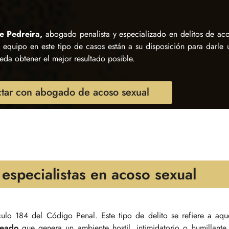
e Pedreira,
abogado penalista y especializado en delitos de aco
equipo en este tipo de casos están a su disposición para darle u
eda obtener el mejor resultado posible.
tar con abogado de acoso sexual
specialistas en acoso sexual
culo 184 del Código Penal. Este tipo de delito se refiere a aque
seado
que genera un ambiente hostil, intimidatorio o humillante