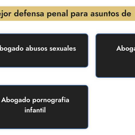
jor defensa penal para asuntos de
bogado abusos sexuales
Aboga
Abogado pornografia
infantil