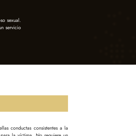
so sexual.
n servicio
llas conductas consistentes a la
 para la víctima. No requiere un