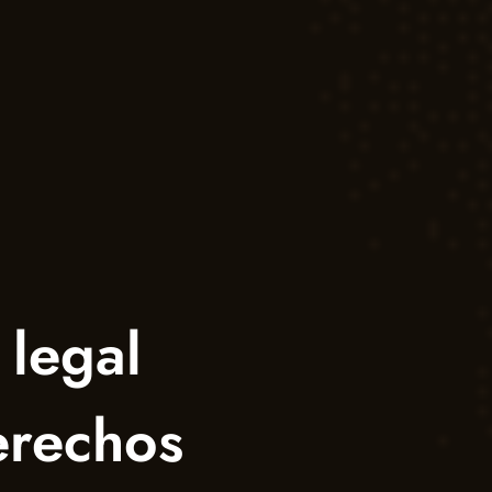
 legal
erechos