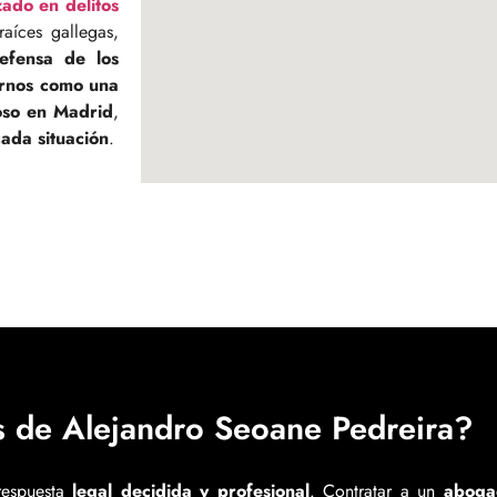
ado en delitos
raíces gallegas,
efensa de los
arnos como una
oso en Madrid
,
cada situación
.
os de Alejandro Seoane Pedreira?
respuesta
legal decidida y profesional
. Contratar a un
aboga