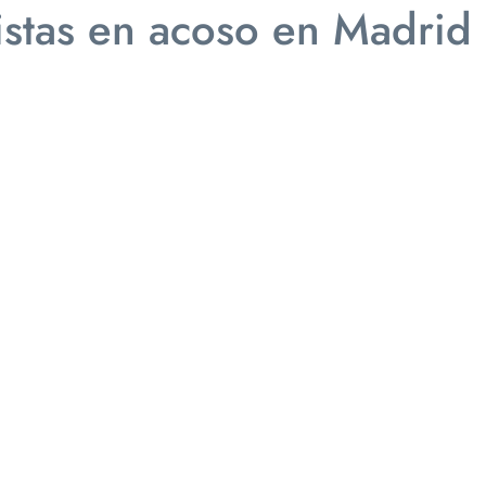
stas en acoso en Madrid
ceme
Especialidades
Blog
Contactar
alistas en acoso en
e Pedreira, ubicado en el corazón de Madrid, ofrecemos un