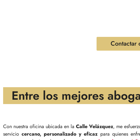
especializado en defensa legal para cas
a proporcionar asesoramiento y represen
equipo y yo entendemos las complejidad
derechos de nuestros clientes en Madrid.
Contactar 
Entre los mejores abog
Con nuestra oficina ubicada en la
Calle Velázquez
, me esfuerz
servicio
cercano, personalizado y eficaz
para quienes enf