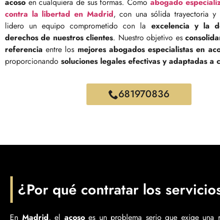
acoso
en cualquiera de sus formas. Como
abogado especializ
contra la libertad en Madrid
, con una sólida trayectoria y 
lidero un equipo comprometido con la
excelencia y la d
derechos de nuestros clientes
. Nuestro objetivo es
consolid
referencia
entre los
mejores abogados especialistas en ac
proporcionando
soluciones legales efectivas y adaptadas a 
681970836
¿Por qué contratar los servici
En
Madrid
, el
acoso
es un problema serio que exige una 