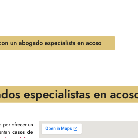
os de acoso. Con años de experiencia en derecho penal, estoy co
tación legal efectiva para aquellos que enfrentan situaciones de
es legales y emocionales de estos casos y nos dedicamos a pr
con un abogado especialista en acoso
ados especialistas en aco
o por ofrecer un
rentan
casos de