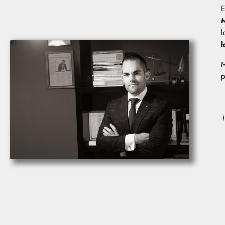
E
l
l
p