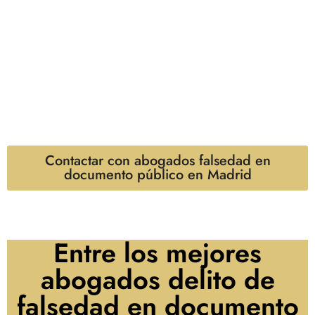
ofrecer una defensa experta en delitos de falsedad
documental, especialmente en falsedad de documento
público. Con una amplia experiencia en el ámbito
jurídico penal, nos dedicamos a proteger los derechos
de nuestros clientes en Madrid, proporcionando un
servicio legal de alta calidad y adaptado a las
necesidades específicas de la zona.
Contactar con abogados falsedad en
documento público en Madrid
Entre los mejores
abogados delito de
falsedad en documento