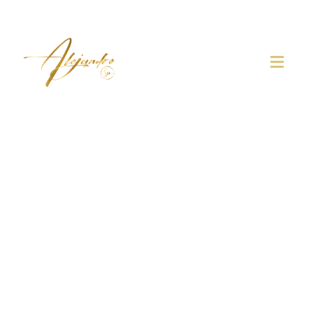
Abogados falsedad
documento público
Madrid: delitos
documentales
Desde el despacho de Alejandro Seoane Pedreira,
abogado penalista en Madrid, estamos comprometidos a