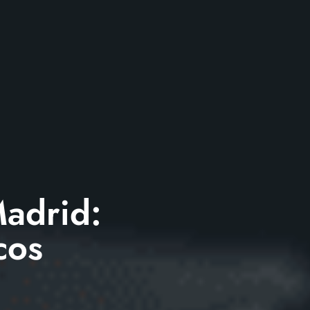
Madrid:
cos