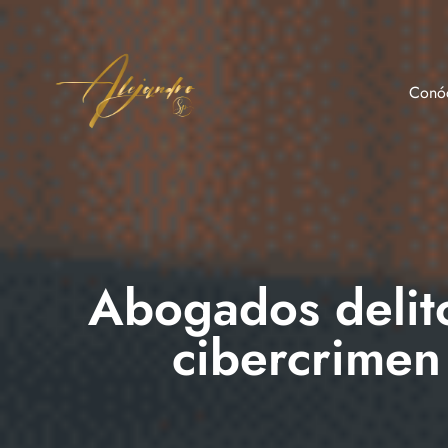
Conó
eme
lidades
ar
Abogados delito
cibercrimen