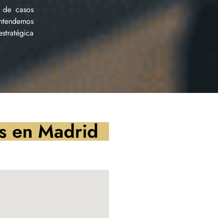
o de casos
entendemos
stratégica
os en Madrid