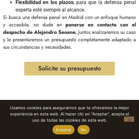
Flexibilidad en los plazos
, para que la defensa penal
experta esté siempre al alcance.
Si busca una defensa penal en Madrid con un enfoque humano
y accesible, no dude en
ponerse en contacto con el
despacho de Alejandro Seoane.
Juntos analizaremos su caso
y le presentaremos un presupuesto completamente adaptado a
sus circunstancias y necesidades.
Solicite su presupuesto
Usamos cookies para asegurarnos que te ofrecemos la mejor
Servicios para casos
experiencia en esta web. Al hacer clic en "Aceptar", acepta el
1
de homicidios y
uso de todas las cookies de esta web.
Aceptar
No
asesinatos
Open ch