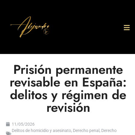
Prisión permanente
revisable en España:
delitos y régimen de
revisión
11/05/2026
Delitos de homicidio y asesinato
,
Derecho penal
,
Derecho