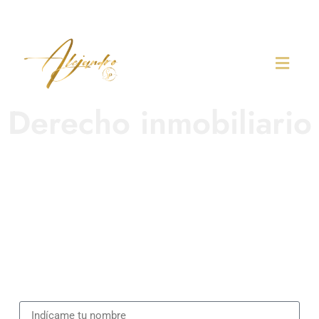
Derecho inmobiliario
En este blog podrás encontrar noticias, artículos jurídicos,
consejos o cualquier otra información. Si quieres que pueda
compartir contigo toda esta información y que podamos estar
en contacto, puedes suscribirte de forma totalmente gratuita.
Sólo necesito que me indiques tu nombre y me facilites un
email.
Fdo. Alejandro Seoane Pedreira