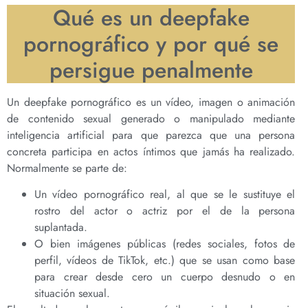
Qué es un deepfake
pornográfico y por qué se
persigue penalmente
Un deepfake pornográfico es un vídeo, imagen o animación
de contenido sexual generado o manipulado mediante
inteligencia artificial para que parezca que una persona
concreta participa en actos íntimos que jamás ha realizado.
Normalmente se parte de:
Un vídeo pornográfico real, al que se le sustituye el
rostro del actor o actriz por el de la persona
suplantada.
O bien imágenes públicas (redes sociales, fotos de
perfil, vídeos de TikTok, etc.) que se usan como base
para crear desde cero un cuerpo desnudo o en
situación sexual.