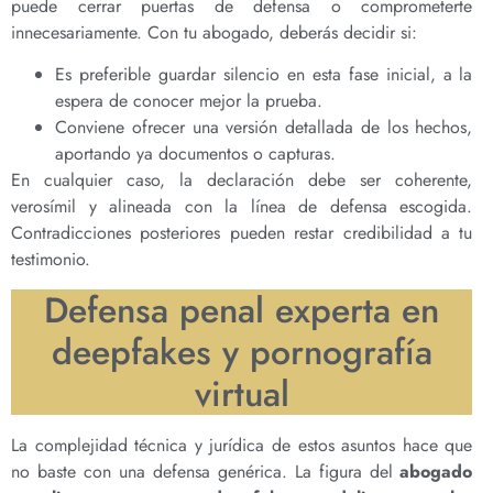
puede cerrar puertas de defensa o comprometerte
innecesariamente. Con tu abogado, deberás decidir si:
Es preferible guardar silencio en esta fase inicial, a la
espera de conocer mejor la prueba.
Conviene ofrecer una versión detallada de los hechos,
aportando ya documentos o capturas.
En cualquier caso, la declaración debe ser coherente,
verosímil y alineada con la línea de defensa escogida.
Contradicciones posteriores pueden restar credibilidad a tu
testimonio.
Defensa penal experta en
deepfakes y pornografía
virtual
La complejidad técnica y jurídica de estos asuntos hace que
no baste con una defensa genérica. La figura del
abogado