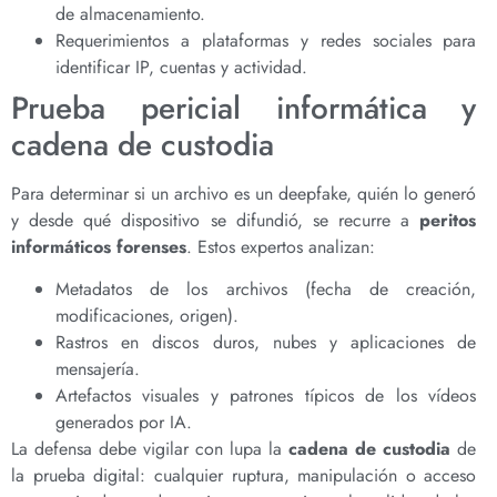
de almacenamiento.
Requerimientos a plataformas y redes sociales para
identificar IP, cuentas y actividad.
Prueba pericial informática y
cadena de custodia
Para determinar si un archivo es un deepfake, quién lo generó
y desde qué dispositivo se difundió, se recurre a
peritos
informáticos forenses
. Estos expertos analizan:
Metadatos de los archivos (fecha de creación,
modificaciones, origen).
Rastros en discos duros, nubes y aplicaciones de
mensajería.
Artefactos visuales y patrones típicos de los vídeos
generados por IA.
La defensa debe vigilar con lupa la
cadena de custodia
de
la prueba digital: cualquier ruptura, manipulación o acceso