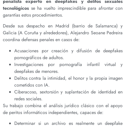
penalista experto en deepfakes y delitos sexuales
tecnológicos
se ha vuelto imprescindible para afrontar con
garantías estos procedimientos.
Desde sus despacho en Madrid (barrio de Salamanca) y
Galicia (A Coruña y alrededores), Alejandro Seoane Pedreira
coordina defensas penales en casos de:
Acusaciones por creación y difusión de deepfakes
pornográficos de adultos.
Investigaciones por pornografía infantil virtual y
deepfakes de menores.
Delitos contra la intimidad, el honor y la propia imagen
cometidos con IA.
Ciberacoso, sextorsión y suplantación de identidad en
redes sociales.
Su trabajo combina el análisis jurídico clásico con el apoyo
de peritos informáticos independientes, capaces de:
Determinar si un archivo es realmente un deepfake