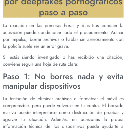
por deepfakes pornográficos
paso a paso
La reacción en las primeras horas y días tras conocer la
acusación puede condicionar todo el procedimiento. Actuar
por impulso, borrar archivos o hablar sin asesoramiento con
la policía suele ser un error grave.
Si estás siendo investigado o has recibido una citación,
conviene seguir una hoja de ruta clara:
Paso 1: No borres nada y evita
manipular dispositivos
La tentación de eliminar archivos o formatear el móvil es
comprensible, pero puede volverse en tu contra. El borrado
masivo puede interpretarse como destrucción de pruebas y
agravar tu situación. Además, en ocasiones la propia
información técnica de los dispositivos puede ayudarte a