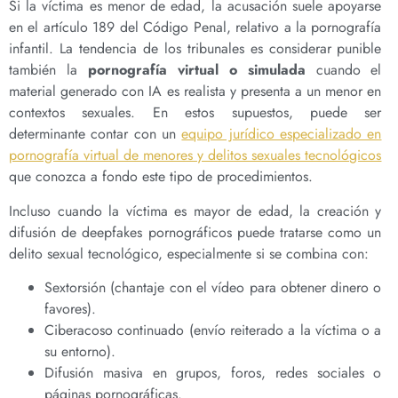
Si la víctima es menor de edad, la acusación suele apoyarse
en el artículo 189 del Código Penal, relativo a la pornografía
infantil. La tendencia de los tribunales es considerar punible
también la
pornografía virtual o simulada
cuando el
material generado con IA es realista y presenta a un menor en
contextos sexuales. En estos supuestos, puede ser
determinante contar con un
equipo jurídico especializado en
pornografía virtual de menores y delitos sexuales tecnológicos
que conozca a fondo este tipo de procedimientos.
Incluso cuando la víctima es mayor de edad, la creación y
difusión de deepfakes pornográficos puede tratarse como un
delito sexual tecnológico, especialmente si se combina con:
Sextorsión (chantaje con el vídeo para obtener dinero o
favores).
Ciberacoso continuado (envío reiterado a la víctima o a
su entorno).
Difusión masiva en grupos, foros, redes sociales o
páginas pornográficas.