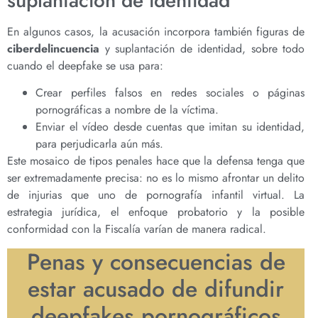
suplantación de identidad
En algunos casos, la acusación incorpora también figuras de
ciberdelincuencia
y suplantación de identidad, sobre todo
cuando el deepfake se usa para:
Crear perfiles falsos en redes sociales o páginas
pornográficas a nombre de la víctima.
Enviar el vídeo desde cuentas que imitan su identidad,
para perjudicarla aún más.
Este mosaico de tipos penales hace que la defensa tenga que
ser extremadamente precisa: no es lo mismo afrontar un delito
de injurias que uno de pornografía infantil virtual. La
estrategia jurídica, el enfoque probatorio y la posible
conformidad con la Fiscalía varían de manera radical.
Penas y consecuencias de
estar acusado de difundir
deepfakes pornográficos