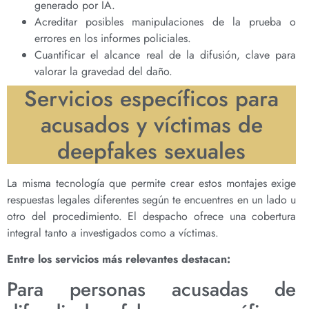
generado por IA.
Acreditar posibles manipulaciones de la prueba o
errores en los informes policiales.
Cuantificar el alcance real de la difusión, clave para
valorar la gravedad del daño.
Servicios específicos para
acusados y víctimas de
deepfakes sexuales
La misma tecnología que permite crear estos montajes exige
respuestas legales diferentes según te encuentres en un lado u
otro del procedimiento. El despacho ofrece una cobertura
integral tanto a investigados como a víctimas.
Entre los servicios más relevantes destacan:
Para personas acusadas de