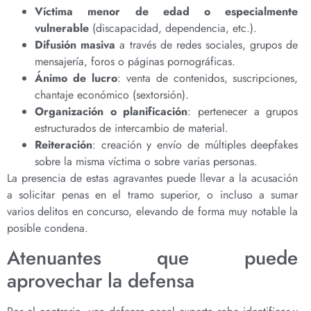
Víctima menor de edad o especialmente
vulnerable
(discapacidad, dependencia, etc.).
Difusión masiva
a través de redes sociales, grupos de
mensajería, foros o páginas pornográficas.
Ánimo de lucro
: venta de contenidos, suscripciones,
chantaje económico (sextorsión).
Organización o planificación
: pertenecer a grupos
estructurados de intercambio de material.
Reiteración
: creación y envío de múltiples deepfakes
sobre la misma víctima o sobre varias personas.
La presencia de estas agravantes puede llevar a la acusación
a solicitar penas en el tramo superior, o incluso a sumar
varios delitos en concurso, elevando de forma muy notable la
posible condena.
Atenuantes que puede
aprovechar la defensa