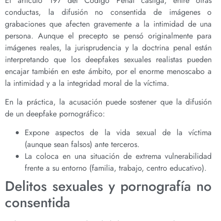
El artículo 197 del Código Penal castiga, entre otras
conductas, la difusión no consentida de imágenes o
grabaciones que afecten gravemente a la intimidad de una
persona. Aunque el precepto se pensó originalmente para
imágenes reales, la jurisprudencia y la doctrina penal están
interpretando que los deepfakes sexuales realistas pueden
encajar también en este ámbito, por el enorme menoscabo a
la intimidad y a la integridad moral de la víctima.
En la práctica, la acusación puede sostener que la difusión
de un deepfake pornográfico:
Expone aspectos de la vida sexual de la víctima
(aunque sean falsos) ante terceros.
La coloca en una situación de extrema vulnerabilidad
frente a su entorno (familia, trabajo, centro educativo).
Delitos sexuales y pornografía no
consentida