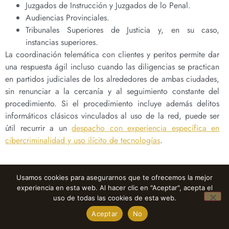
Juzgados de Instrucción y Juzgados de lo Penal.
Audiencias Provinciales.
Tribunales Superiores de Justicia y, en su caso,
instancias superiores.
La coordinación telemática con clientes y peritos permite dar
una respuesta ágil incluso cuando las diligencias se practican
en partidos judiciales de los alrededores de ambas ciudades,
sin renunciar a la cercanía y al seguimiento constante del
procedimiento. Si el procedimiento incluye además delitos
informáticos clásicos vinculados al uso de la red, puede ser
útil recurrir a un
despacho con experiencia específica en
cibercriminalidad y uso ilícito de tecnologías
.
Usamos cookies para asegurarnos que te ofrecemos la mejor
experiencia en esta web. Al hacer clic en "Aceptar", acepta el
1
Preguntas frecuentes
uso de todas las cookies de esta web.
Aceptar
No
Solicitar presupuesto
Open ch