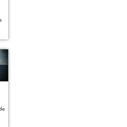
l
s
de