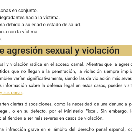
rsonas en conjunto.
degradantes hacia la víctima.
ima debido a su edad o estado de salud.
cia con la víctima.
.
e agresión sexual y violación
ual y violación radica en el acceso carnal. Mientras que la agresi
tidos que no llegan a la penetración, la violación siempre impli
mbién varían significativamente, siendo las de violación más sever
 información sobre la defensa legal en estos casos, puedes visit
 y sus penas
.
arten ciertas disposiciones, como la necesidad de una denuncia p
legal, o en su defecto, por el Ministerio Fiscal. Sin embargo, l
ial tienden a ser más severas en casos de violación.
una infracción grave en el ámbito del derecho penal español, c