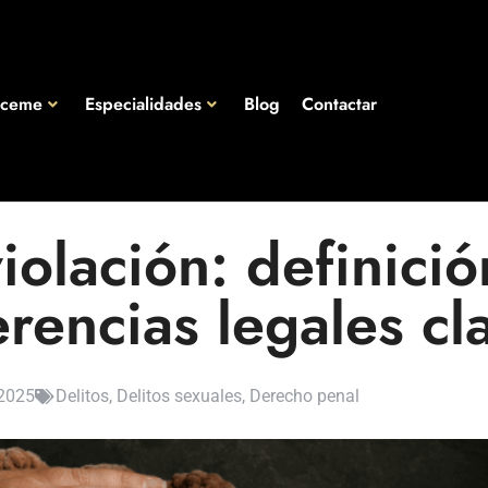
óceme
Especialidades
Blog
Contactar
iolación: definició
erencias legales cl
/2025
Delitos
,
Delitos sexuales
,
Derecho penal