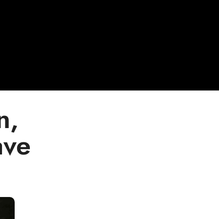
n,
ave