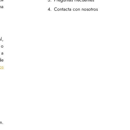
na
Contacta con nosotros
l,
 o
 a
de
os
n.