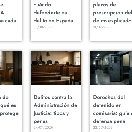
de
cuándo
plazos de
 A
defenderte es
prescripción de
na cada
delito en España
delito explicado
03/08/2026
31/07/2026
n de
Delitos contra la
Derechos del
 qué es
Administración de
detenido en
 protege
Justicia: tipos y
comisaría: guía 
penas
defensa penal
24/07/2026
22/07/2026