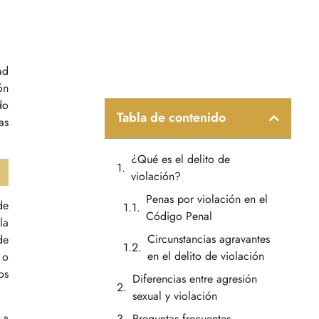
ad
ón
do
Tabla de contenido
as
¿Qué es el delito de
violación?
Penas por violación en el
de
Código Penal
la
Circunstancias agravantes
de
en el delito de violación
 o
os
Diferencias entre agresión
sexual y violación
La
Preguntas frecuentes