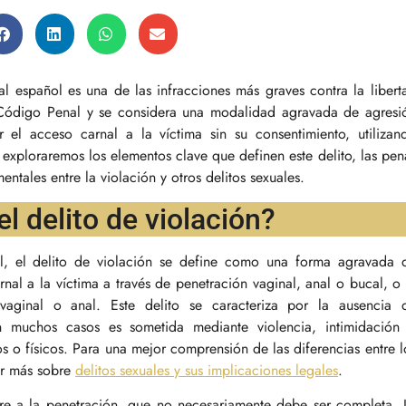
gal español es una de las infracciones más graves contra la libert
el Código Penal y se considera una modalidad agravada de agresi
r el acceso carnal a la víctima sin su consentimiento, utilizan
, exploraremos los elementos clave que definen este delito, las pen
entales entre la violación y otros delitos sexuales.
l delito de violación?
l, el delito de violación se define como una forma agravada 
nal a la víctima a través de penetración vaginal, anal o bucal, o 
vaginal o anal. Este delito se caracteriza por la ausencia 
n muchos casos es sometida mediante violencia, intimidación
 o físicos. Para una mejor comprensión de las diferencias entre l
tar más sobre
delitos sexuales y sus implicaciones legales
.
re a la penetración, que no necesariamente debe ser completa. 