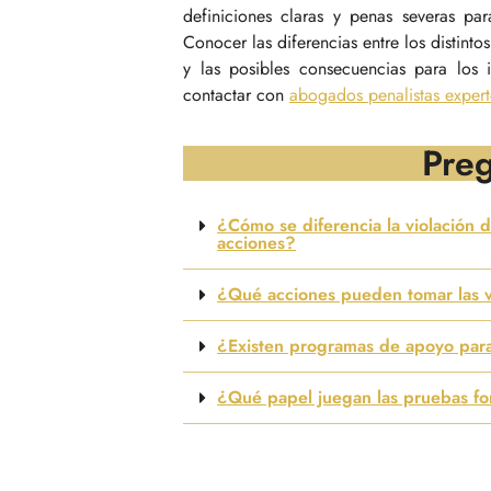
definiciones claras y penas severas par
Conocer las diferencias entre los distinto
y las posibles consecuencias para los i
contactar con
abogados penalistas expert
Preg
¿Cómo se diferencia la violación d
acciones?
¿Qué acciones pueden tomar las ví
¿Existen programas de apoyo para 
¿Qué papel juegan las pruebas for