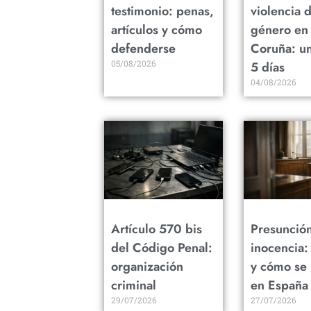
testimonio: penas,
violencia 
artículos y cómo
género en
defenderse
Coruña: u
05/08/2026
5 días
04/08/2026
Artículo 570 bis
Presunció
del Código Penal:
inocencia:
organización
y cómo se
criminal
en España
29/07/2026
27/07/2026