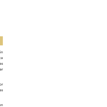
ón
ca
as
ar
or
as
on