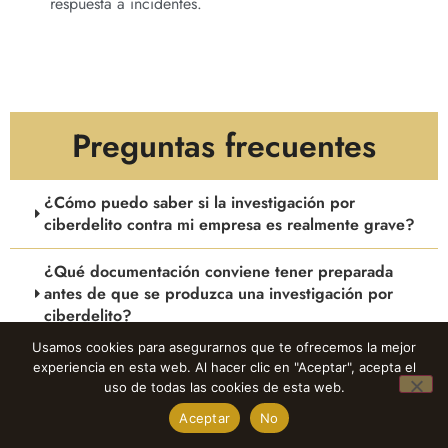
respuesta a incidentes.
Preguntas frecuentes
¿Cómo puedo saber si la investigación por
ciberdelito contra mi empresa es realmente grave?
¿Qué documentación conviene tener preparada
antes de que se produzca una investigación por
ciberdelito?
Usamos cookies para asegurarnos que te ofrecemos la mejor
¿Qué consecuencias penales específicas puede
experiencia en esta web. Al hacer clic en "Aceptar", acepta el
1
tener para los administradores una investigación
uso de todas las cookies de esta web.
por ciberdelito a la empresa?
Aceptar
No
Solicitar presupuesto
Open ch