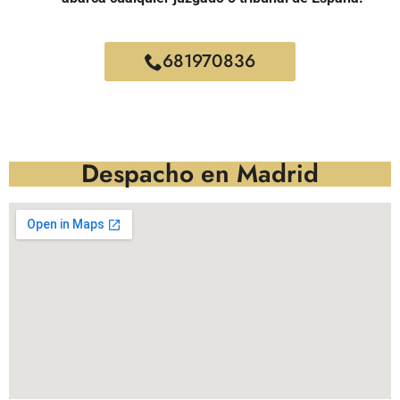
681970836
Despacho en Madrid