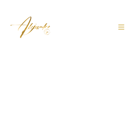
Abogados Responsabilidad Penal
Corporativa e IA
La integración de la Inteligencia Artificial en los
procesos de negocio ha generado un nuevo mapa de
riesgos legales. Como
abogado especialista en
Responsabilidad Penal de la Persona Jurídica
,
advierto que el uso de algoritmos para la toma de
decisiones, contratación (RRHH) o gestión financiera no
exime de culpa a la empresa; al contrario, puede
agravarla. Si su compañía está siendo investigada
porque su sistema de IA ha cometido un delito (estafa,
discriminación grave, revelación de secretos), o si usted