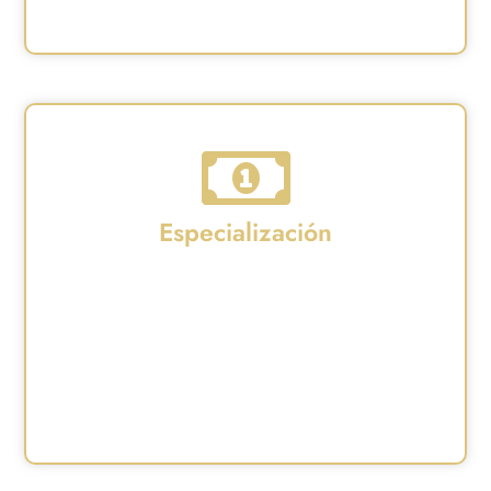
31 bis y la nueva realidad tecnológica.
Especialización
Su enfoque no es solo evitar la cárcel para el
directivo, sino salvar la reputación y la
continuidad de la empresa. Conoce cómo
negociar conformidades o luchar por la libre
absolución basándose en la prueba perital y el
Compliance.