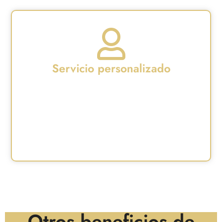
Servicio personalizado
Aplicación radical de "menos es más". En crisis
reputacionales corporativas, la discreción es
vital. Trabaja directamente con el Consejo de
Administración o el directivo afectado,
garantizando el secreto profesional absoluto.
Otros beneficios de