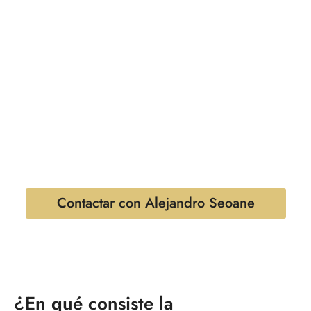
como
administrador es imputado
por falta de
supervisión (
culpa in vigilando
), la situación es crítica.
La defensa de la empresa y de sus directivos ante delitos
cometidos por o a través de IA requiere un
conocimiento profundo del
Compliance Penal
y de la
auditoría algorítmica. No se trata solo de evitar multas
administrativas del AI Act, sino de evitar condenas
penales que pueden suponer el cierre definitivo de su
sociedad.
Contactar con Alejandro Seoane
¿En qué consiste la