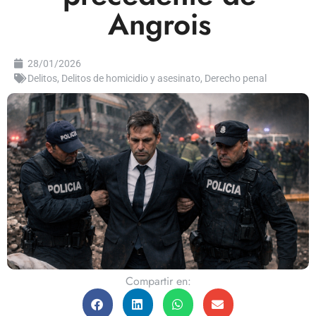
Angrois
28/01/2026
Delitos
,
Delitos de homicidio y asesinato
,
Derecho penal
Compartir en: