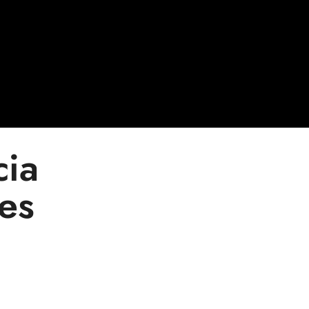
cia
es