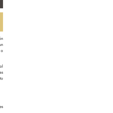
ón
un
 o
ol
as
to
es