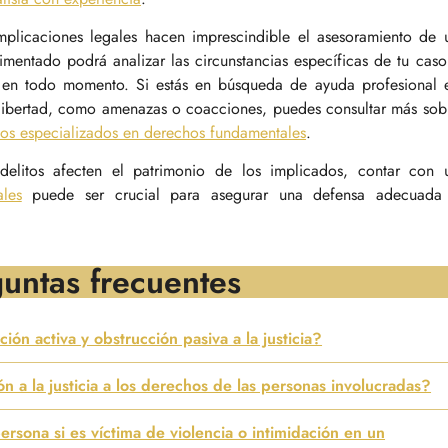
mplicaciones legales hacen imprescindible el asesoramiento de 
mentado podrá analizar las circunstancias específicas de tu caso
s en todo momento. Si estás en búsqueda de ayuda profesional 
a libertad, como amenazas o coacciones, puedes consultar más sob
s especializados en derechos fundamentales
.
delitos afecten el patrimonio de los implicados, contar con 
les
puede ser crucial para asegurar una defensa adecuada
untas frecuentes
ión activa y obstrucción pasiva a la justicia?
 a la justicia a los derechos de las personas involucradas?
ona si es víctima de violencia o intimidación en un