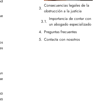
ad
Consecuencias legales de la
obstrucción a la justicia
ue
Importancia de contar con
un abogado especializado
Preguntas frecuentes
Contacta con nosotros
os
es
un
se
so
as