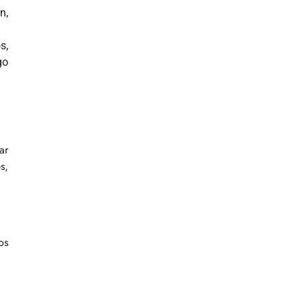
n,
s,
go
ar
s,
os