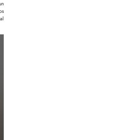
un
os
al