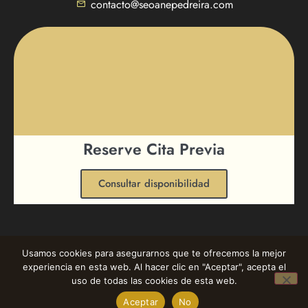
contacto@seoanepedreira.com
Reserve Cita Previa
Consultar disponibilidad
Usamos cookies para asegurarnos que te ofrecemos la mejor
experiencia en esta web. Al hacer clic en "Aceptar", acepta el
®Todos los derechos reservados [2025]
Aviso Legal
|
1
uso de todas las cookies de esta web.
Privacidad
|
Cookies
|
Condiciones contratación
Aceptar
No
Solicitar presupuesto