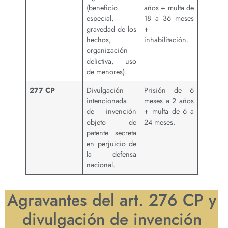
(beneficio
años + multa de
especial,
18 a 36 meses
gravedad de los
+
hechos,
inhabilitación.
organización
delictiva, uso
de menores).
277 CP
Divulgación
Prisión de 6
intencionada
meses a 2 años
de invención
+ multa de 6 a
objeto de
24 meses.
patente secreta
en perjuicio de
la defensa
nacional.
Agravantes del art. 276 CP y
divulgación de invención